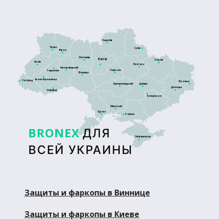
Чернігів
Луцьк
Суми
Рівне
Житомир
Київ
Харків
Львів
Полтава
Хмельницький
Черкаси
Тернопіль
Вінниця
Івано-Франківськ
Ужгород
Луганськ
Кропивницький
Дніпро
Донецьк
Чернівці
Запоріжжя
Миколаїв
Одеса
Херсон
BRONEX
ДЛЯ
Сімферополь
ВСЕЙ УКРАИНЫ
Защиты и фаркопы в Виннице
Защиты и фаркопы в Киеве