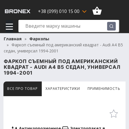
+38 (099) 010 15 00
Главная
Фаркопы
Фаркоп съемный под американский квадрат - Audi A4 B5
седан, универсал 1994-2001
ФАРКОП СЪЕМНЫЙ ПОД АМЕРИКАНСКИЙ
КВАДРАТ - AUDI A4 B5 СЕДАН, УНИВЕРСАЛ
1994-2001
ВСЕ ПРО ТОВАР
ХАРАКТЕРИСТИКИ
ПРИМЕНИМОСТЬ
Товар просматривают сейчас 14 человек
Антикоррозионное
Электропакет в