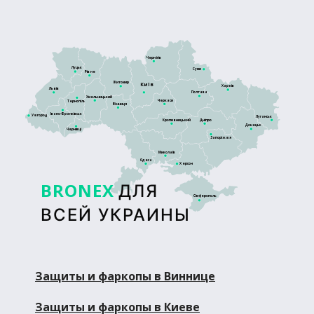
Чернігів
Луцьк
Суми
Рівне
Житомир
Київ
Харків
Львів
Полтава
Хмельницький
Черкаси
Тернопіль
Вінниця
Івано-Франківськ
Ужгород
Луганськ
Кропивницький
Дніпро
Донецьк
Чернівці
Запоріжжя
Миколаїв
Одеса
Херсон
BRONEX
ДЛЯ
Сімферополь
ВСЕЙ УКРАИНЫ
Защиты и фаркопы в Виннице
Защиты и фаркопы в Киеве