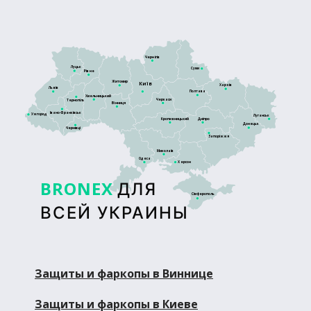
Чернігів
Луцьк
Суми
Рівне
Житомир
Київ
Харків
Львів
Полтава
Хмельницький
Черкаси
Тернопіль
Вінниця
Івано-Франківськ
Ужгород
Луганськ
Кропивницький
Дніпро
Донецьк
Чернівці
Запоріжжя
Миколаїв
Одеса
Херсон
BRONEX
ДЛЯ
Сімферополь
ВСЕЙ УКРАИНЫ
Защиты и фаркопы в Виннице
Защиты и фаркопы в Киеве