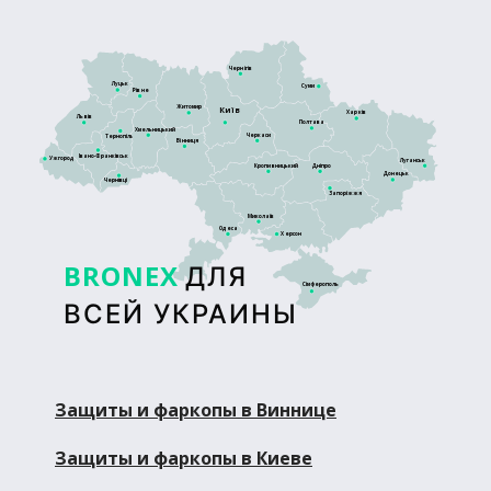
Чернігів
Луцьк
Суми
Рівне
Житомир
Київ
Харків
Львів
Полтава
Хмельницький
Черкаси
Тернопіль
Вінниця
Івано-Франківськ
Ужгород
Луганськ
Кропивницький
Дніпро
Донецьк
Чернівці
Запоріжжя
Миколаїв
Одеса
Херсон
BRONEX
ДЛЯ
Сімферополь
ВСЕЙ УКРАИНЫ
Защиты и фаркопы в Виннице
Защиты и фаркопы в Киеве