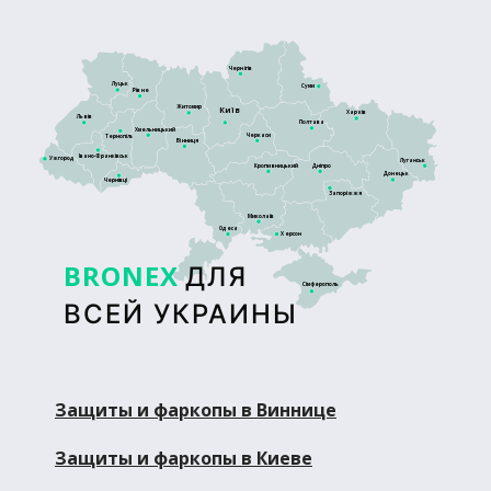
Чернігів
Луцьк
Суми
Рівне
Житомир
Київ
Харків
Львів
Полтава
Хмельницький
Черкаси
Тернопіль
Вінниця
Івано-Франківськ
Ужгород
Луганськ
Кропивницький
Дніпро
Донецьк
Чернівці
Запоріжжя
Миколаїв
Одеса
Херсон
BRONEX
ДЛЯ
Сімферополь
ВСЕЙ УКРАИНЫ
Защиты и фаркопы в Виннице
Защиты и фаркопы в Киеве