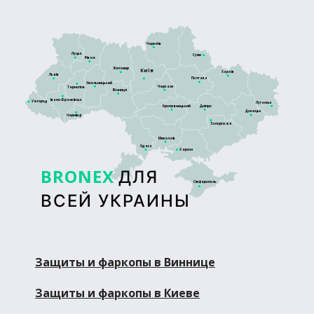
Чернігів
Луцьк
Суми
Рівне
Житомир
Київ
Харків
Львів
Полтава
Хмельницький
Черкаси
Тернопіль
Вінниця
Івано-Франківськ
Ужгород
Луганськ
Кропивницький
Дніпро
Донецьк
Чернівці
Запоріжжя
Миколаїв
Одеса
Херсон
BRONEX
ДЛЯ
Сімферополь
ВСЕЙ УКРАИНЫ
Защиты и фаркопы в Виннице
Защиты и фаркопы в Киеве