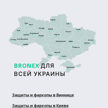
Чернігів
Луцьк
Суми
Рівне
Житомир
Київ
Харків
Львів
Полтава
Хмельницький
Черкаси
Тернопіль
Вінниця
Івано-Франківськ
Ужгород
Луганськ
Кропивницький
Дніпро
Донецьк
Чернівці
Запоріжжя
Миколаїв
Одеса
Херсон
BRONEX
ДЛЯ
Сімферополь
ВСЕЙ УКРАИНЫ
Защиты и фаркопы в Виннице
Защиты и фаркопы в Киеве