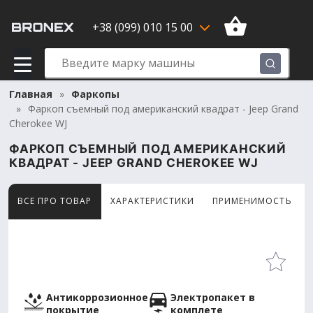
+38 (099) 010 15 00
Главная
Фаркопы
Фаркоп съемный под американский квадрат - Jeep Grand
Cherokee WJ
ФАРКОП СЪЕМНЫЙ ПОД АМЕРИКАНСКИЙ
КВАДРАТ - JEEP GRAND CHEROKEE WJ
ВСЕ ПРО ТОВАР
ХАРАКТЕРИСТИКИ
ПРИМЕНИМОСТЬ
Товар просматривают сейчас 11 человек
Антикоррозионное
Электропакет в
покрытие
комплете