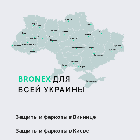
Чернігів
Луцьк
Суми
Рівне
Житомир
Київ
Харків
Львів
Полтава
Хмельницький
Черкаси
Тернопіль
Вінниця
Івано-Франківськ
Ужгород
Луганськ
Кропивницький
Дніпро
Донецьк
Чернівці
Запоріжжя
Миколаїв
Одеса
Херсон
BRONEX
ДЛЯ
Сімферополь
ВСЕЙ УКРАИНЫ
Защиты и фаркопы в Виннице
Защиты и фаркопы в Киеве