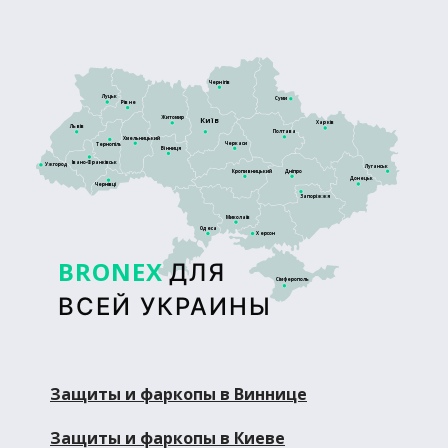
Чернігів
Луцьк
Суми
Рівне
Житомир
Київ
Харків
Львів
Полтава
Хмельницький
Черкаси
Тернопіль
Вінниця
Івано-Франківськ
Ужгород
Луганськ
Кропивницький
Дніпро
Донецьк
Чернівці
Запоріжжя
Миколаїв
Одеса
Херсон
BRONEX
ДЛЯ
Сімферополь
ВСЕЙ УКРАИНЫ
Защиты и фаркопы в Виннице
Защиты и фаркопы в Киеве