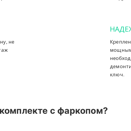
НАДЕ
ну, не
Креплен
таж
мощным
необход
демонти
ключ.
 комплекте с фаркопом?