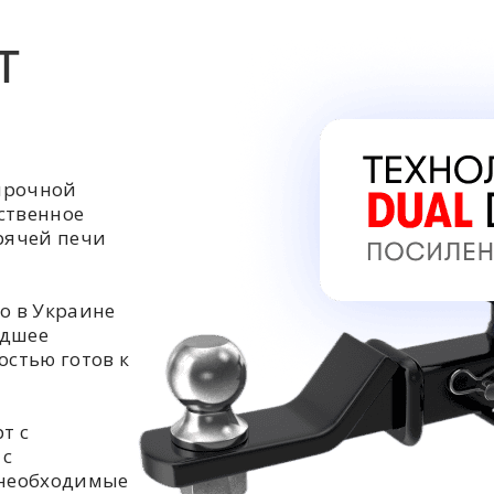
Т
прочной
ственное
орячей печи
о в Украине
едшее
остью готов к
т с
 с
 необходимые