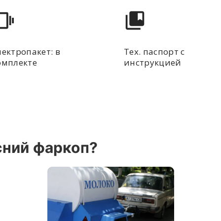
лектропакет: в
Тех. паспорт с
омплекте
инструкцией
сний фаркоп?