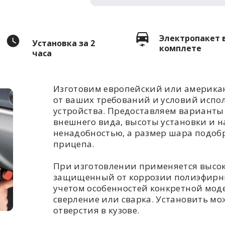
Электропакет 
Установка за 2
комплете
часа
Изготовим европейский или американ
от ваших требований и условий испо
устройства. Предоставляем варианты 
внешнего вида, высоты установки и н
ненадобностью, а размер шара подоб
прицепа.
При изготовлении применяется высо
защищенный от коррозии полиэфирны
учетом особенностей конкретной моде
сверление или сварка. Установить мож
отверстия в кузове.