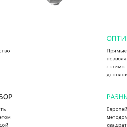
ОПТИ
ство
Прямые 
позвол
.
стоимос
дополни
РАЗН
БОР
сть
Европей
четом
методом
ждой
квадрат