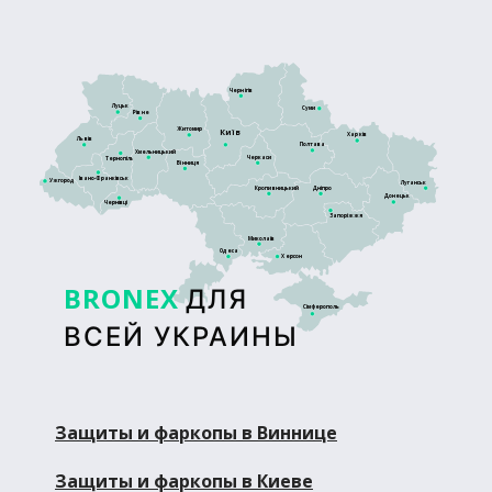
Чернігів
Луцьк
Суми
Рівне
Житомир
Київ
Харків
Львів
Полтава
Хмельницький
Черкаси
Тернопіль
Вінниця
Івано-Франківськ
Ужгород
Луганськ
Кропивницький
Дніпро
Донецьк
Чернівці
Запоріжжя
Миколаїв
Одеса
Херсон
BRONEX
ДЛЯ
Сімферополь
ВСЕЙ УКРАИНЫ
Защиты и фаркопы в Виннице
Защиты и фаркопы в Киеве