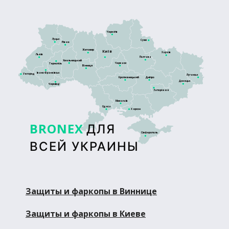
Чернігів
Луцьк
Суми
Рівне
Житомир
Київ
Харків
Львів
Полтава
Хмельницький
Черкаси
Тернопіль
Вінниця
Івано-Франківськ
Ужгород
Луганськ
Кропивницький
Дніпро
Донецьк
Чернівці
Запоріжжя
Миколаїв
Одеса
Херсон
BRONEX
ДЛЯ
Сімферополь
ВСЕЙ УКРАИНЫ
Защиты и фаркопы в Виннице
Защиты и фаркопы в Киеве