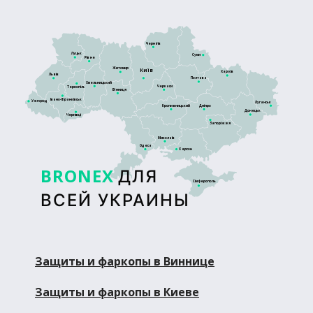
Чернігів
Луцьк
Суми
Рівне
Житомир
Київ
Харків
Львів
Полтава
Хмельницький
Черкаси
Тернопіль
Вінниця
Івано-Франківськ
Ужгород
Луганськ
Кропивницький
Дніпро
Донецьк
Чернівці
Запоріжжя
Миколаїв
Одеса
Херсон
BRONEX
ДЛЯ
Сімферополь
ВСЕЙ УКРАИНЫ
Защиты и фаркопы в Виннице
Защиты и фаркопы в Киеве