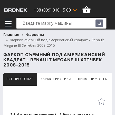
+38 (099) 010 15 00
Главная
Фаркопы
Фаркоп съемный под американский квадрат - Renault
Megane III Хэтчбек 2008-2015
ФАРКОП СЪЕМНЫЙ ПОД АМЕРИКАНСКИЙ
КВАДРАТ - RENAULT MEGANE III ХЭТЧБЕК
2008-2015
ВСЕ ПРО ТОВАР
ХАРАКТЕРИСТИКИ
ПРИМЕНИМОСТЬ
Товар просматривают сейчас 8 человек
Антикоррозионное
Электропакет в