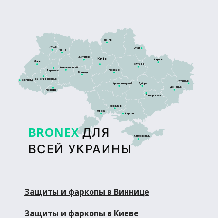
Чернігів
Луцьк
Суми
Рівне
Житомир
Київ
Харків
Львів
Полтава
Хмельницький
Черкаси
Тернопіль
Вінниця
Івано-Франківськ
Ужгород
Луганськ
Кропивницький
Дніпро
Донецьк
Чернівці
Запоріжжя
Миколаїв
Одеса
Херсон
BRONEX
ДЛЯ
Сімферополь
ВСЕЙ УКРАИНЫ
Защиты и фаркопы в Виннице
Защиты и фаркопы в Киеве