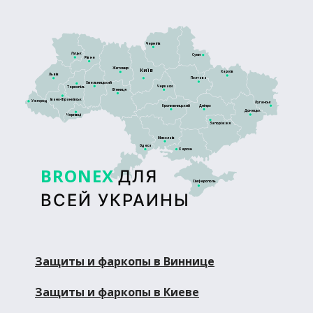
Чернігів
Луцьк
Суми
Рівне
Житомир
Київ
Харків
Львів
Полтава
Хмельницький
Черкаси
Тернопіль
Вінниця
Івано-Франківськ
Ужгород
Луганськ
Кропивницький
Дніпро
Донецьк
Чернівці
Запоріжжя
Миколаїв
Одеса
Херсон
BRONEX
ДЛЯ
Сімферополь
ВСЕЙ УКРАИНЫ
Защиты и фаркопы в Виннице
Защиты и фаркопы в Киеве