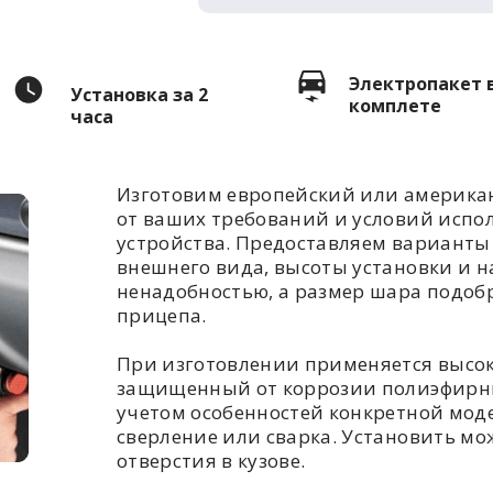
Электропакет 
Установка за 2
комплете
часа
Изготовим европейский или американ
от ваших требований и условий испо
устройства. Предоставляем варианты 
внешнего вида, высоты установки и н
ненадобностью, а размер шара подоб
прицепа.
При изготовлении применяется высо
защищенный от коррозии полиэфирны
учетом особенностей конкретной моде
сверление или сварка. Установить мож
отверстия в кузове.