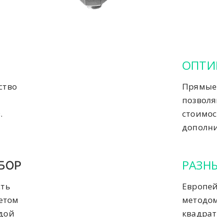
ОПТИ
ство
Прямые 
позвол
.
стоимос
дополни
РАЗН
БОР
сть
Европей
четом
методом
ждой
квадрат