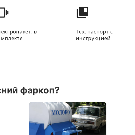
лектропакет: в
Тех. паспорт с
омплекте
инструкцией
сний фаркоп?