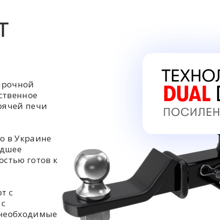
Т
прочной
ственное
орячей печи
о в Украине
едшее
остью готов к
т с
 с
 необходимые