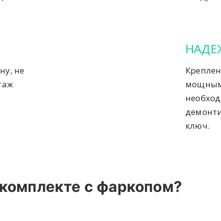
НАДЕ
ну, не
Креплен
таж
мощным
необход
демонти
ключ.
 комплекте с фаркопом?